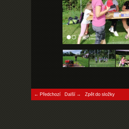
← Předchozí
Další →
Zpět do složky