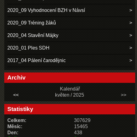
2020_09 Vyhodnocení BZH v Návsí
2020_09 Tréning žáků
2020_04 Stavění Májky
2020_01 Ples SDH
2017_04 Pálení čarodějnic
Archiv
Kalendář
<<
květen / 2025
>>
Statistiky
Celkem:
307629
Měsíc:
15465
Den:
438