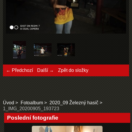
← Předchozí
Další →
Zpět do složky
Úvod
Fotoalbum
2020_09 Železný hasič
1_IMG_20200905_193723
Poslední fotografie