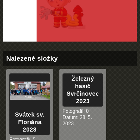
Nalezené složky
Železný
hasič
Svrčinovec
2023
Fotografií:
0
Svátek sv.
Datum:
28. 5.
Floriána
2023
2023
Fotografií:
5