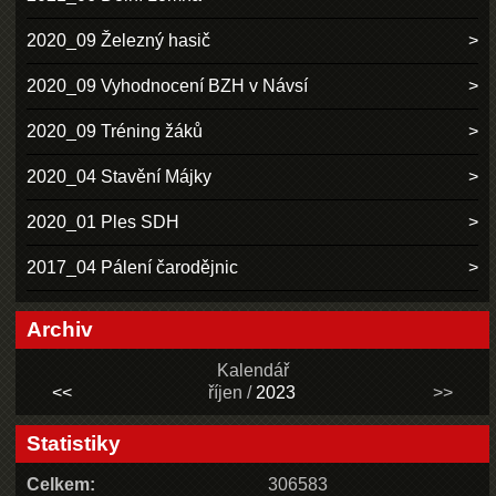
2020_09 Železný hasič
2020_09 Vyhodnocení BZH v Návsí
2020_09 Tréning žáků
2020_04 Stavění Májky
2020_01 Ples SDH
2017_04 Pálení čarodějnic
Archiv
Kalendář
<<
říjen /
2023
>>
Statistiky
Celkem:
306583